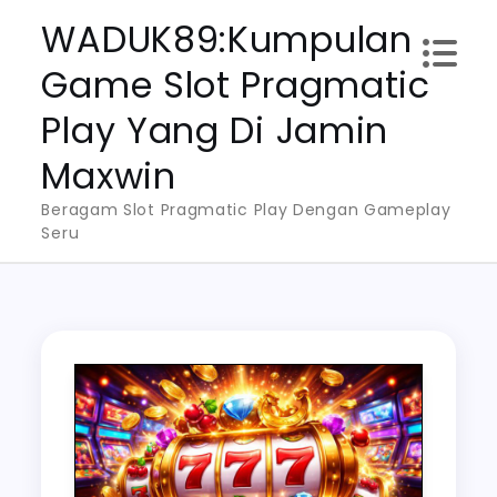
Skip
WADUK89:Kumpulan
to
Game Slot Pragmatic
content
Play Yang Di Jamin
Maxwin
Beragam Slot Pragmatic Play Dengan Gameplay
Seru