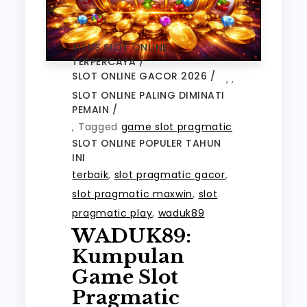
SITUS SLOT ONLINE
TERPERCAYA
SLOT ONLINE GACOR 2026
,
,
SLOT ONLINE PALING DIMINATI
PEMAIN
,
Tagged
game slot pragmatic
SLOT ONLINE POPULER TAHUN
INI
terbaik
,
slot pragmatic gacor
,
slot pragmatic maxwin
,
slot
pragmatic play
,
waduk89
WADUK89:
Kumpulan
Game Slot
Pragmatic