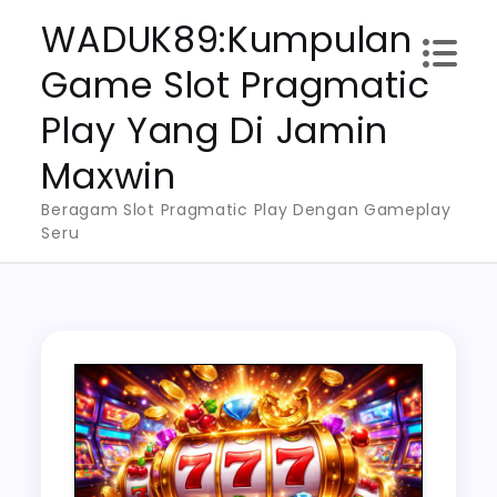
Skip
WADUK89:Kumpulan
to
Game Slot Pragmatic
content
Play Yang Di Jamin
Maxwin
Beragam Slot Pragmatic Play Dengan Gameplay
Seru