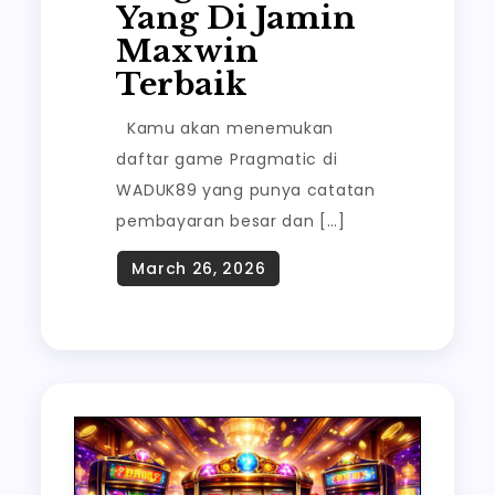
Yang Di Jamin
Maxwin
Terbaik
Kamu akan menemukan
daftar game Pragmatic di
WADUK89 yang punya catatan
pembayaran besar dan […]