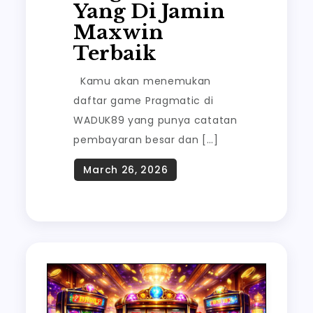
Yang Di Jamin
Maxwin
Terbaik
Kamu akan menemukan
daftar game Pragmatic di
WADUK89 yang punya catatan
pembayaran besar dan […]